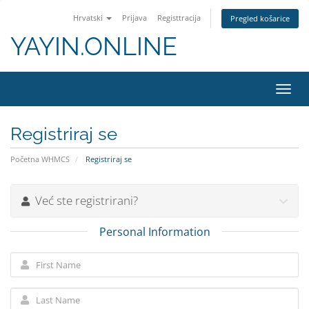
Hrvatski
Prijava
Registtracija
Pregled košarice
YAYIN.ONLINE
Toggl
navig
Registriraj se
Početna WHMCS
Registriraj se
Već ste registrirani?
Personal Information