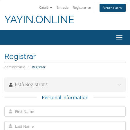
Català
Entrada
Registrar-se
Veure Carro
YAYIN.ONLINE
Toggl
navig
Registrar
Administració
Registrar
Està Registrat?:
Personal Information